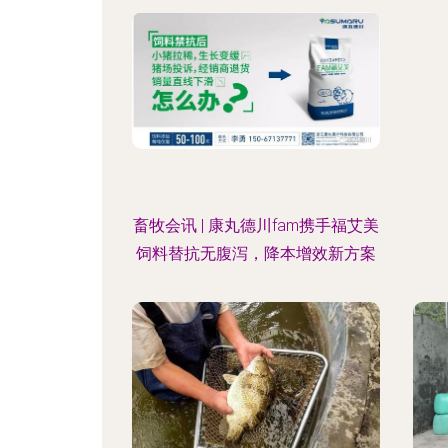
畜牧会讯 | 康丸德川fam携手福艾美
饲料替抗无腹泻，降本增效新方案