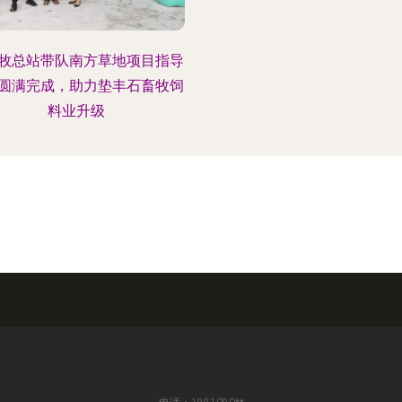
牧总站带队南方草地项目指导
圆满完成，助力垫丰石畜牧饲
料业升级