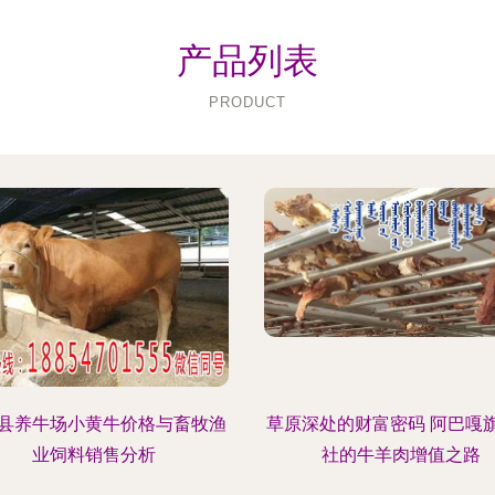
产品列表
PRODUCT
县养牛场小黄牛价格与畜牧渔
草原深处的财富密码 阿巴嘎
业饲料销售分析
社的牛羊肉增值之路