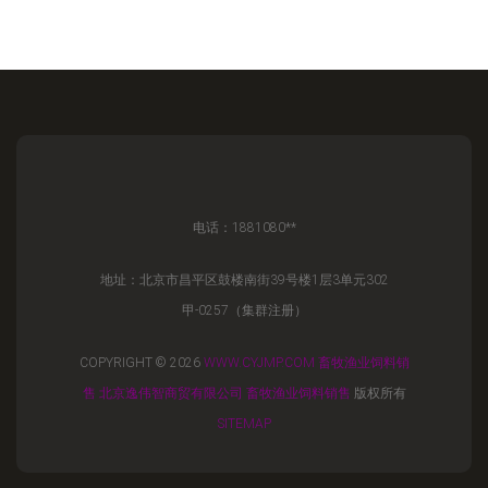
电话：1881080**
地址：北京市昌平区鼓楼南街39号楼1层3单元302
甲-0257（集群注册）
COPYRIGHT © 2026
WWW.CYJMP.COM
畜牧渔业饲料销
售
北京逸伟智商贸有限公司
畜牧渔业饲料销售
版权所有
SITEMAP