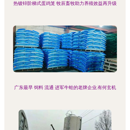
热镀锌阶梯式蛋鸡笼 牧辰畜牧助力养殖效益再升级
广东最早 饲料 流通 进军牛蛙的老牌企业,有何玄机