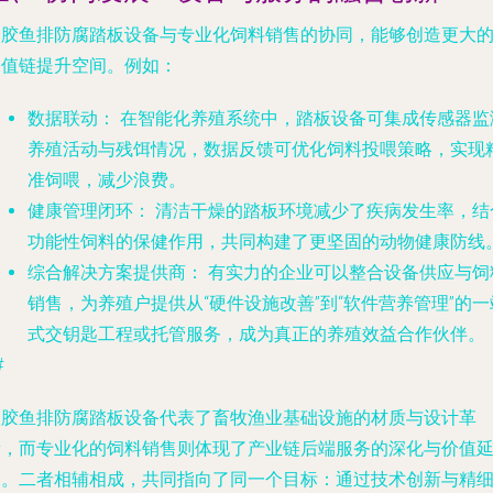
塑胶鱼排防腐踏板设备与专业化饲料销售的协同，能够创造更大
价值链提升空间。例如：
数据联动：
在智能化养殖系统中，踏板设备可集成传感器监
养殖活动与残饵情况，数据反馈可优化饲料投喂策略，实现
准饲喂，减少浪费。
健康管理闭环：
清洁干燥的踏板环境减少了疾病发生率，结
功能性饲料的保健作用，共同构建了更坚固的动物健康防线
综合解决方案提供商：
有实力的企业可以整合设备供应与饲
销售，为养殖户提供从“硬件设施改善”到“软件营养管理”的一
式交钥匙工程或托管服务，成为真正的养殖效益合作伙伴。
#
塑胶鱼排防腐踏板设备代表了畜牧渔业基础设施的材质与设计革
新，而专业化的饲料销售则体现了产业链后端服务的深化与价值
伸。二者相辅相成，共同指向了同一个目标：通过技术创新与精