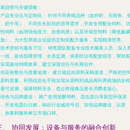
发展趋势与关键策略：
.
产品专业化与定制化：
针对不同养殖品种（如对虾、石斑鱼、
猪、奶牛等）、不同生长阶段的营养需求，开发专用配合饲料、
能性饲料（如增强免疫力、改善肉质）以及环保型饲料（降低氮
排放）。为大型养殖企业提供定制化配方服务，实现精准营养。
.
技术营销与服务下沉：
销售团队配备专业技术服务人员，深入
殖一线，提供投喂管理、水质监测、病害防治等配套指导，帮助
户实现最佳饲喂效果，建立深度信任与长期合作。
.
供应链整合与质量追溯：
建立稳定的原料采购渠道，严格把控
料原料质量。利用信息化手段实现从原料到成品再到养殖场的全
质量可追溯，保障饲料安全，也让终端食品更令消费者放心。
.
绿色与品牌建设：
推广使用发酵饲料、昆虫蛋白等新型环保原
料，开发低蛋白日粮，响应行业减排号召。加强品牌建设，以质
量、效果和服务树立市场口碑。
三、 协同发展：设备与服务的融合创新