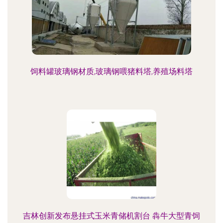
饲料罐玻璃钢材质,玻璃钢喂猪料塔,养殖场料塔
吉林创新发布悬挂式玉米青储机割台 犇牛大型青饲