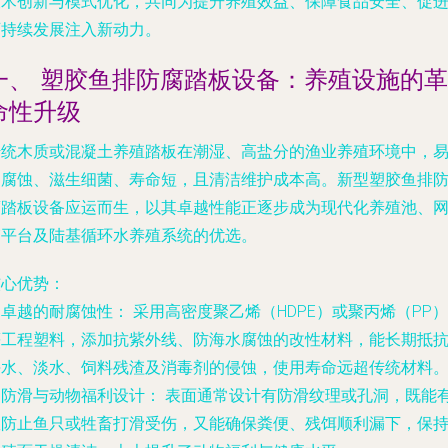
技术创新与模式优化，共同为提升养殖效益、保障食品安全、促
可持续发展注入新动力。
一、 塑胶鱼排防腐踏板设备：养殖设施的革
命性升级
传统木质或混凝土养殖踏板在潮湿、高盐分的渔业养殖环境中，
受腐蚀、滋生细菌、寿命短，且清洁维护成本高。新型塑胶鱼排
腐踏板设备应运而生，以其卓越性能正逐步成为现代化养殖池、
箱平台及陆基循环水养殖系统的优选。
核心优势：
.
卓越的耐腐蚀性：
采用高密度聚乙烯（HDPE）或聚丙烯（PP）
等工程塑料，添加抗紫外线、防海水腐蚀的改性材料，能长期抵
海水、淡水、饲料残渣及消毒剂的侵蚀，使用寿命远超传统材料
.
防滑与动物福利设计：
表面通常设计有防滑纹理或孔洞，既能
效防止鱼只或牲畜打滑受伤，又能确保粪便、残饵顺利漏下，保