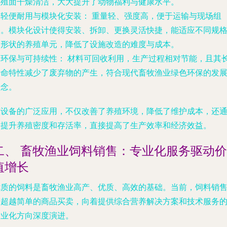
养殖面干燥清洁，大大提升了动物福利与健康水平。
.
轻便耐用与模块化安装：
重量轻、强度高，便于运输与现场组
装。模块化设计使得安装、拆卸、更换灵活快捷，能适应不同规
和形状的养殖单元，降低了设施改造的难度与成本。
.
环保与可持续性：
材料可回收利用，生产过程相对节能，且其
寿命特性减少了废弃物的产生，符合现代畜牧渔业绿色环保的发
理念。
该设备的广泛应用，不仅改善了养殖环境，降低了维护成本，还
过提升养殖密度和存活率，直接提高了生产效率和经济效益。
二、 畜牧渔业饲料销售：专业化服务驱动价
值增长
优质的饲料是畜牧渔业高产、优质、高效的基础。当前，饲料销
已超越简单的商品买卖，向着提供综合营养解决方案和技术服务
专业化方向深度演进。